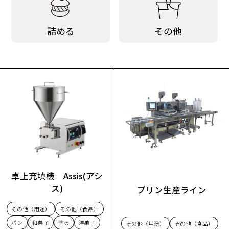
詰める
その他
卓上充填機 Assis(アシ
ス)
プリン生産ライン
その他（用途）
その他（食品）
パン
和菓子
塗る
洋菓子
その他（用途）
その他（食品）