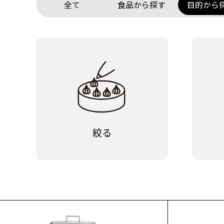
全て
食品から探す
目的から
絞る