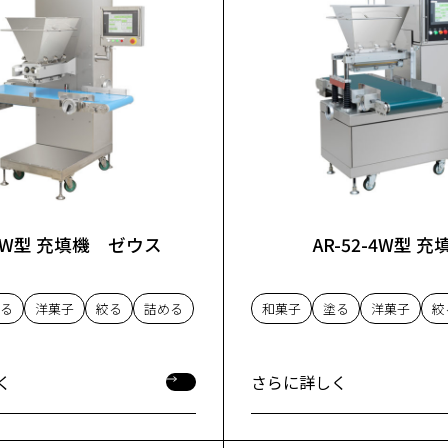
-4W型 充填機 ゼウス
AR-52-4W型 充
る
洋菓子
絞る
詰める
和菓子
塗る
洋菓子
絞
く
さらに詳しく
く
さらに詳しく