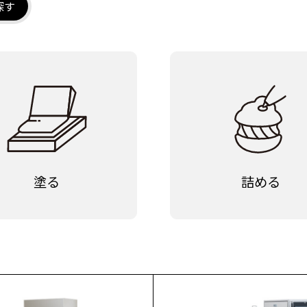
探す
塗る
詰める