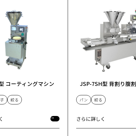
2M型 コーティングマシン
JSP-7SH型 背割り
子
絞る
パン
絞る
く
さらに詳しく
く
さらに詳しく