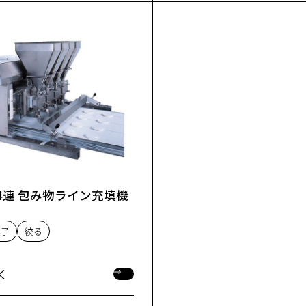
型 4連 包み物ライン充填機
菓子
絞る
く
く