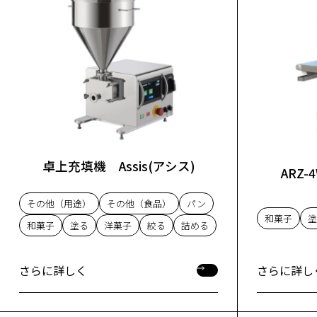
卓上充填機 Assis(アシス)
ARZ
その他（用途）
その他（食品）
パン
和菓子
塗
和菓子
塗る
洋菓子
絞る
詰める
さらに詳し
さらに詳しく
さらに詳し
さらに詳しく