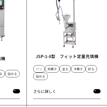
JSP-1-Ⅱ型 フィット定量充填機
填機
パン
和菓子
塗る
洋菓子
絞る
る
詰める
詰める
さらに詳しく
さらに詳しく