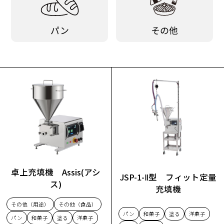
パン
その他
卓上充填機 Assis(アシ
JSP-1-Ⅱ型 フィット定量
ス)
充填機
その他（用途）
その他（食品）
パン
和菓子
塗る
洋菓子
パン
和菓子
塗る
洋菓子