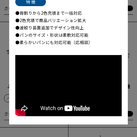
特 徴
さらに詳しく
さらに詳しく
●背割りから2色充填まで一括対応
さらに詳しく
さらに詳しく
●2色充填で商品バリエーション拡大
●波絞り装置追加でデザイン性向上
●パンのサイズ・形状は柔軟対応可能
●柔らかいパンにも対応可能（応相談）
JSP-7S型 背割り充填機
JSP-7H型 腹割り充填機
パン
絞る
パン
絞る
さらに詳しく
さらに詳しく
さらに詳しく
さらに詳しく