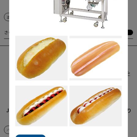
シン
マシン
塗る
洋菓子
絞る
塗る
洋菓子
絞る
さらに詳しく
さらに詳しく
さらに詳しく
さらに詳しく
JSP-3型 フィリング注入
JSP-7SH型 背割り腹割り
機
充填機
パン
和菓子
洋菓子
詰める
パン
絞る